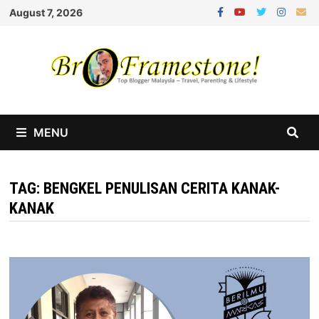
Skip
August 7, 2026
to
content
MENU
TAG:
BENGKEL PENULISAN CERITA KANAK-
KANAK