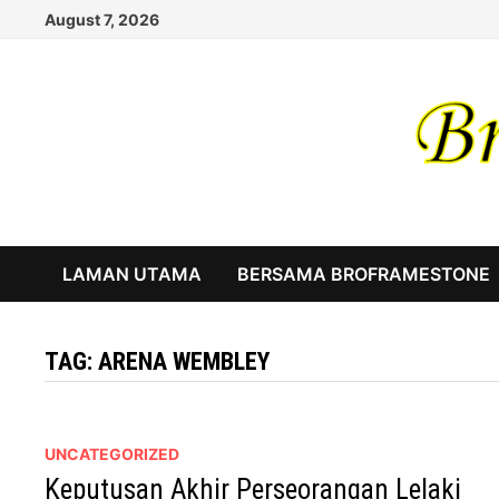
Skip
August 7, 2026
to
content
LAMAN UTAMA
BERSAMA BROFRAMESTONE
TAG:
ARENA WEMBLEY
UNCATEGORIZED
Keputusan Akhir Perseorangan Lelaki