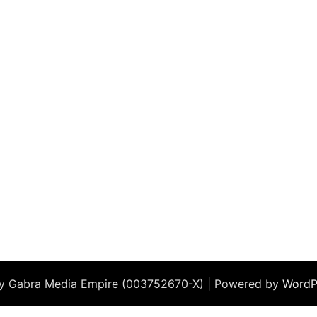
by Gabra Media Empire (003752670-X) | Powered by
WordP