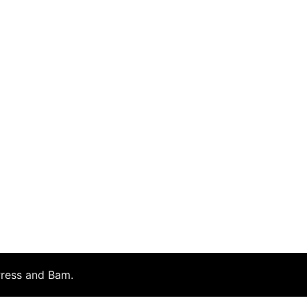
ress
and
Bam
.