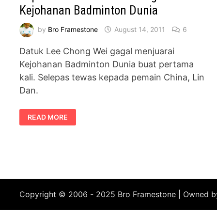
Kejohanan Badminton Dunia
by
Bro Framestone
August 14, 2011
6
Datuk Lee Chong Wei gagal menjuarai
Kejohanan Badminton Dunia buat pertama
kali. Selepas tewas kepada pemain China, Lin
Dan.
KEPUTUSAN
READ MORE
AKHIR
PERSEORANGAN
LELAKI
KEJOHANAN
BADMINTON
DUNIA
Copyright © 2006 - 2025 Bro Framestone | Owned 