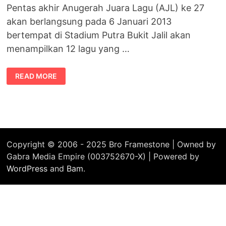
Pentas akhir Anugerah Juara Lagu (AJL) ke 27
akan berlangsung pada 6 Januari 2013
bertempat di Stadium Putra Bukit Jalil akan
menampilkan 12 lagu yang …
SIAPAKAH
READ MORE
JUARA
ANUGERAH
JUARA
LAGU
27
Copyright © 2006 - 2025 Bro Framestone | Owned by
Gabra Media Empire (003752670-X) | Powered by
WordPress
and
Bam
.