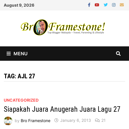
Skip
August 9, 2026
to
content
MENU
TAG:
AJL 27
UNCATEGORIZED
Siapakah Juara Anugerah Juara Lagu 27
by
Bro Framestone
January 6, 2013
21