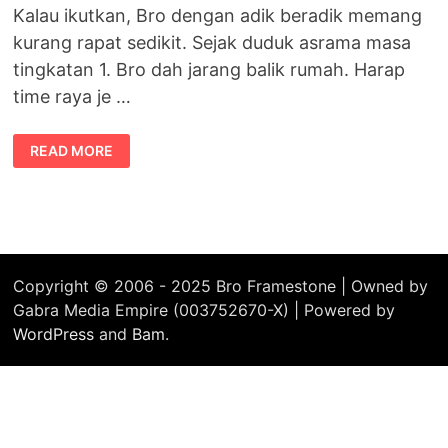
Kalau ikutkan, Bro dengan adik beradik memang
kurang rapat sedikit. Sejak duduk asrama masa
tingkatan 1. Bro dah jarang balik rumah. Harap
time raya je …
AIR
READ MORE
DICINCANG
TIDAK
AKAN
PUTUS
Copyright © 2006 - 2025 Bro Framestone | Owned by
Gabra Media Empire (003752670-X) | Powered by
WordPress
and
Bam
.