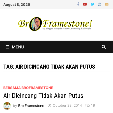
Skip
August 8, 2026
to
content
MENU
TAG:
AIR DICINCANG TIDAK AKAN PUTUS
BERSAMA BROFRAMESTONE
Air Dicincang Tidak Akan Putus
by
Bro Framestone
October 23, 2014
19