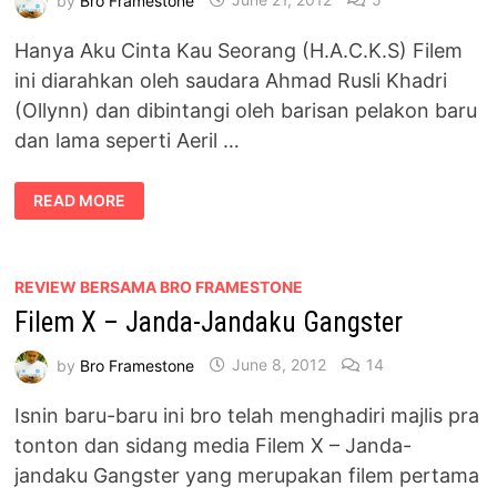
Hanya Aku Cinta Kau Seorang (H.A.C.K.S) Filem
ini diarahkan oleh saudara Ahmad Rusli Khadri
(Ollynn) dan dibintangi oleh barisan pelakon baru
dan lama seperti Aeril …
REVIEW
READ MORE
:
HANYA
AKU
CINTA
KAU
SEORANG
REVIEW BERSAMA BRO FRAMESTONE
(H.A.C.K.S)
Filem X – Janda-Jandaku Gangster
by
Bro Framestone
June 8, 2012
14
Isnin baru-baru ini bro telah menghadiri majlis pra
tonton dan sidang media Filem X – Janda-
jandaku Gangster yang merupakan filem pertama