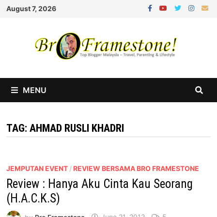
Skip
August 7, 2026
to
content
MENU
TAG:
AHMAD RUSLI KHADRI
JEMPUTAN EVENT
/
REVIEW BERSAMA BRO FRAMESTONE
Review : Hanya Aku Cinta Kau Seorang
(H.A.C.K.S)
by
Bro Framestone
June 21, 2012
5