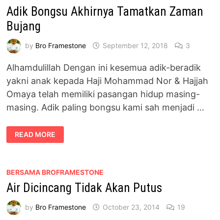
Adik Bongsu Akhirnya Tamatkan Zaman
Bujang
by
Bro Framestone
September 12, 2018
3
Alhamdulillah Dengan ini kesemua adik-beradik
yakni anak kepada Haji Mohammad Nor & Hajjah
Omaya telah memiliki pasangan hidup masing-
masing. Adik paling bongsu kami sah menjadi …
ADIK
READ MORE
BONGSU
AKHIRNYA
TAMATKAN
ZAMAN
BUJANG
BERSAMA BROFRAMESTONE
Air Dicincang Tidak Akan Putus
by
Bro Framestone
October 23, 2014
19