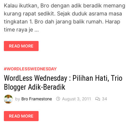
Kalau ikutkan, Bro dengan adik beradik memang
kurang rapat sedikit. Sejak duduk asrama masa
tingkatan 1. Bro dah jarang balik rumah. Harap
time raya je …
AIR
READ MORE
DICINCANG
TIDAK
AKAN
PUTUS
#WORDLESSWEDNESDAY
WordLess Wednesday : Pilihan Hati, Trio
Blogger Adik-Beradik
by
Bro Framestone
August 3, 2011
34
WORDLESS
READ MORE
WEDNESDAY
:
PILIHAN
HATI,