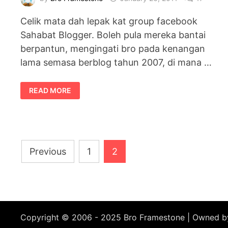
Celik mata dah lepak kat group facebook
Sahabat Blogger. Boleh pula mereka bantai
berpantun, mengingati bro pada kenangan
lama semasa berblog tahun 2007, di mana …
RIUH
READ MORE
PANTUN
PAGI
DI
SAHABAT
BLOGGER
Posts
Previous
1
2
pagination
Copyright © 2006 - 2025 Bro Framestone | Owned 