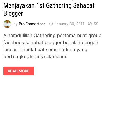
Menjayakan 1st Gathering Sahabat
Blogger
by
Bro Framestone
January 30, 2011
59
Alhamdulillah Gathering pertama buat group
facebook sahabat blogger berjalan dengan
lancar. Thank buat semua admin yang
bertungkus lumus selama ini.
TAHNIAH
READ MORE
BUAT
MEREKA
YANG
MENJAYAKAN
1ST
GATHERING
SAHABAT
BLOGGER