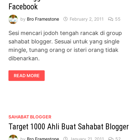
Facebook
by
Bro Framestone
February 2, 2011
55
Sesi mencari jodoh tengah rancak di group
sahabat blogger. Sesuai untuk yang single
mingle, tunang orang or isteri orang tidak
dibenarkan.
SESI
READ MORE
BLOGGER
MENCARI
JODOH
DI
FACEBOOK
SAHABAT BLOGGER
Target 1000 Ahli Buat Sahabat Blogger
by
Bro Framestone
January 21, 2011
52