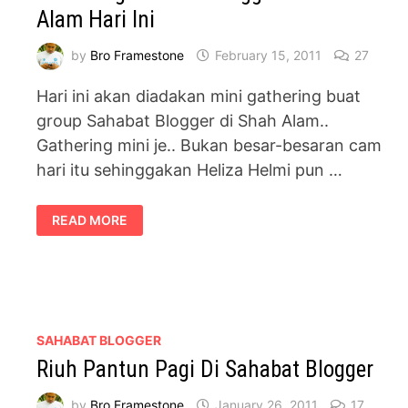
Alam Hari Ini
by
Bro Framestone
February 15, 2011
27
Hari ini akan diadakan mini gathering buat
group Sahabat Blogger di Shah Alam..
Gathering mini je.. Bukan besar-besaran cam
hari itu sehinggakan Heliza Helmi pun …
GATHERING
READ MORE
SAHABAT
BLOGGER
DI
SHAH
ALAM
HARI
INI
SAHABAT BLOGGER
Riuh Pantun Pagi Di Sahabat Blogger
by
Bro Framestone
January 26, 2011
17