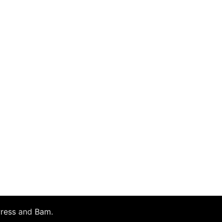
ress
and
Bam
.