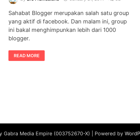
Sahabat Blogger merupakan salah satu group
yang aktif di facebook. Dan malam ini, group
ini bakal menghimpunkan lebih dari 1000
blogger.
TARGET
READ MORE
1000
AHLI
BUAT
SAHABAT
BLOGGER
by Gabra Media Empire (003752670-X) | Powered by
WordP