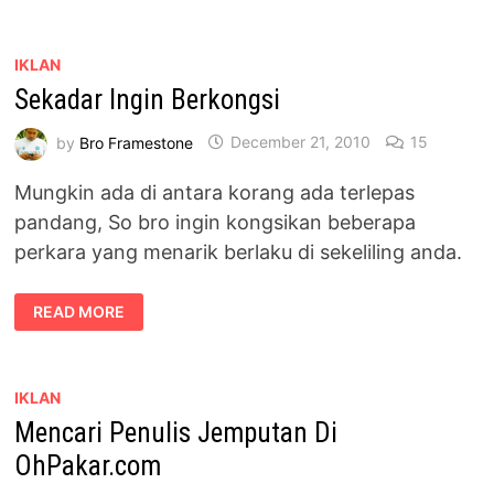
BROFRAMESTONE
DARI
NOKIA
OVI
STORE
IKLAN
Sekadar Ingin Berkongsi
by
Bro Framestone
December 21, 2010
15
Mungkin ada di antara korang ada terlepas
pandang, So bro ingin kongsikan beberapa
perkara yang menarik berlaku di sekeliling anda.
SEKADAR
READ MORE
INGIN
BERKONGSI
IKLAN
Mencari Penulis Jemputan Di
OhPakar.com