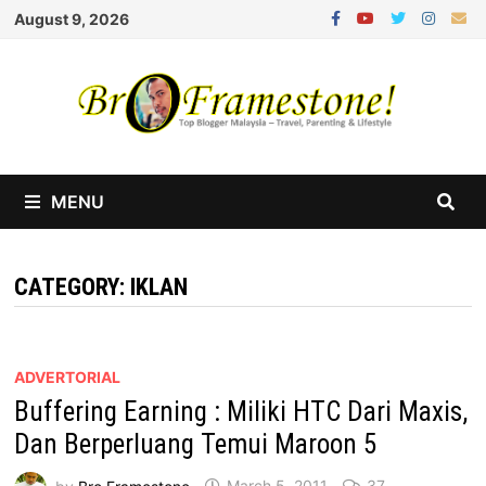
Skip
August 9, 2026
to
content
MENU
CATEGORY:
IKLAN
ADVERTORIAL
Buffering Earning : Miliki HTC Dari Maxis,
Dan Berperluang Temui Maroon 5
by
Bro Framestone
March 5, 2011
37