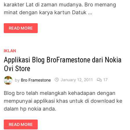
karakter Lat di zaman mudanya. Bro memang
minat dengan karya kartun Datuk …
AWIE
READ MORE
MEMEGANG
WATAK
LAT
KAMPUNG
BOY
SEBUAH
IKLAN
MUZIKAL
Applikasi Blog BroFramestone dari Nokia
Ovi Store
by
Bro Framestone
January 12, 2011
17
Blog bro telah melangkah kehadapan dengan
mempunyai applikasi khas untuk di download ke
dalam hp nokia anda.
APPLIKASI
READ MORE
BLOG