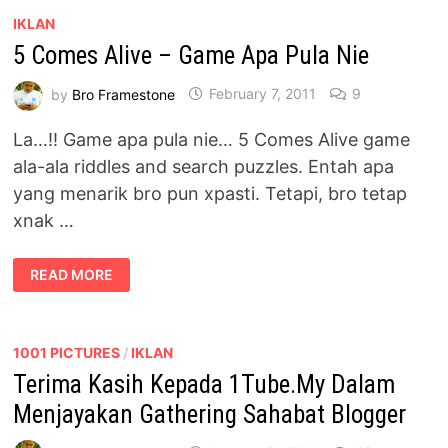
IKLAN
5 Comes Alive – Game Apa Pula Nie
by
Bro Framestone
February 7, 2011
9
La…!! Game apa pula nie… 5 Comes Alive game
ala-ala riddles and search puzzles. Entah apa
yang menarik bro pun xpasti. Tetapi, bro tetap
xnak …
5
READ MORE
COMES
ALIVE
–
GAME
APA
PULA
1001 PICTURES
/
IKLAN
NIE
Terima Kasih Kepada 1Tube.My Dalam
Menjayakan Gathering Sahabat Blogger