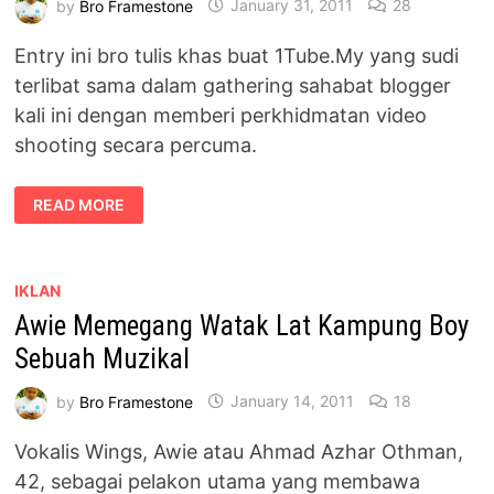
by
Bro Framestone
January 31, 2011
28
Entry ini bro tulis khas buat 1Tube.My yang sudi
terlibat sama dalam gathering sahabat blogger
kali ini dengan memberi perkhidmatan video
shooting secara percuma.
TERIMA
READ MORE
KASIH
KEPADA
1TUBE.MY
DALAM
MENJAYAKAN
GATHERING
IKLAN
SAHABAT
Awie Memegang Watak Lat Kampung Boy
BLOGGER
Sebuah Muzikal
by
Bro Framestone
January 14, 2011
18
Vokalis Wings, Awie atau Ahmad Azhar Othman,
42, sebagai pelakon utama yang membawa