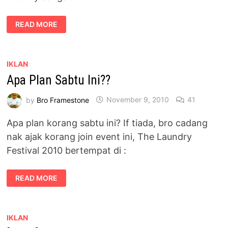
OUR
READ MORE
TRUE
LOVE
STORY
[NEED
YOUR
VOTE]
IKLAN
Apa Plan Sabtu Ini??
by
Bro Framestone
November 9, 2010
41
Apa plan korang sabtu ini? If tiada, bro cadang
nak ajak korang join event ini, The Laundry
Festival 2010 bertempat di :
APA
READ MORE
PLAN
SABTU
INI??
IKLAN