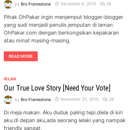
by
Bro Framestone
December 6, 2010
28
Pihak OhPakar ingin menjemput blogger-blogger
yang sudi menjadi penulis jemputan di laman
OhPakar.com dengan berkongsikan kepakaran
atau minat masing-masing.
MENCARI
READ MORE
PENULIS
JEMPUTAN
DI
OHPAKAR.COM
IKLAN
Our True Love Story [Need Your Vote]
by
Bro Framestone
November 23, 2010
26
Di meja makan. Aku duduk paling tepi.diela di kiri
aku.di depan aku,ada seorang lelaki yang nampak
friendly sangat.