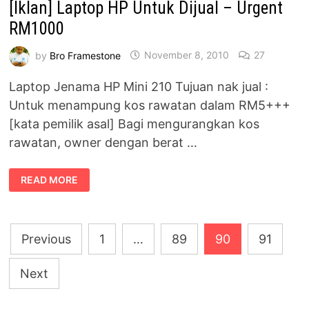
[Iklan] Laptop HP Untuk Dijual – Urgent
RM1000
by
Bro Framestone
November 8, 2010
27
Laptop Jenama HP Mini 210 Tujuan nak jual :
Untuk menampung kos rawatan dalam RM5+++
[kata pemilik asal] Bagi mengurangkan kos
rawatan, owner dengan berat …
[IKLAN]
READ MORE
LAPTOP
HP
UNTUK
DIJUAL
–
Posts
URGENT
Previous
1
…
89
90
91
RM1000
pagination
Next