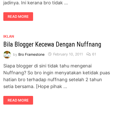
jadinya. Ini kerana bro tidak …
JEMPUTAN
READ MORE
KE
MAJLIS
PELANCARAN
“STATUS”
SINGLE
HELIZA
IKLAN
HELMI
Bila Blogger Kecewa Dengan Nuffnang
by
Bro Framestone
February 10, 2011
61
Siapa blogger di sini tidak tahu mengenai
Nuffnang? So bro ingin menyatakan ketidak puas
hatian bro terhadap nuffnang setelah 2 tahun
setia bersama. [Hope pihak …
BILA
READ MORE
BLOGGER
KECEWA
DENGAN
NUFFNANG