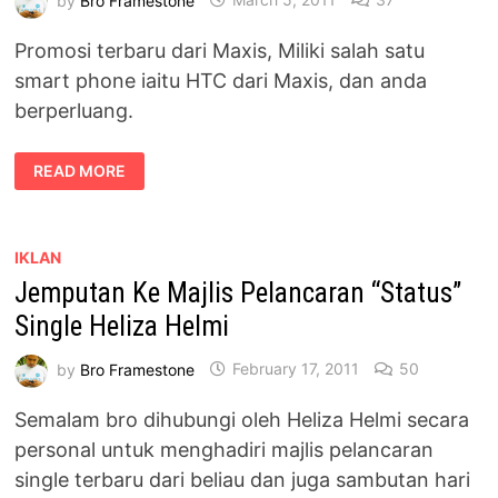
Promosi terbaru dari Maxis, Miliki salah satu
smart phone iaitu HTC dari Maxis, dan anda
berperluang.
BUFFERING
READ MORE
EARNING
:
MILIKI
HTC
DARI
MAXIS,
IKLAN
DAN
Jemputan Ke Majlis Pelancaran “Status”
BERPERLUANG
TEMUI
MAROON
Single Heliza Helmi
5
by
Bro Framestone
February 17, 2011
50
Semalam bro dihubungi oleh Heliza Helmi secara
personal untuk menghadiri majlis pelancaran
single terbaru dari beliau dan juga sambutan hari