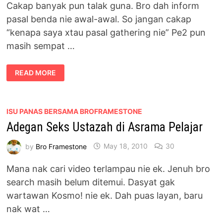
Cakap banyak pun talak guna. Bro dah inform
pasal benda nie awal-awal. So jangan cakap
“kenapa saya xtau pasal gathering nie” Pe2 pun
masih sempat …
TEMUI
READ MORE
BRO
DI
GENG
BLOGGER
GATHERING
@
ISU PANAS BERSAMA BROFRAMESTONE
PUTRAJAYA
Adegan Seks Ustazah di Asrama Pelajar
by
Bro Framestone
May 18, 2010
30
Mana nak cari video terlampau nie ek. Jenuh bro
search masih belum ditemui. Dasyat gak
wartawan Kosmo! nie ek. Dah puas layan, baru
nak wat …