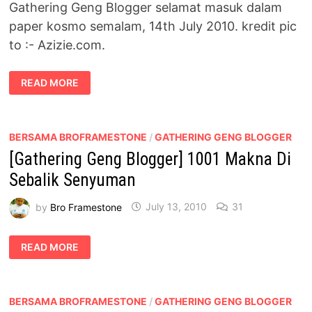
Gathering Geng Blogger selamat masuk dalam
paper kosmo semalam, 14th July 2010. kredit pic
to :- Azizie.com.
[GATHERING
READ MORE
GENG
BLOGGER]
BRO
FRAMESTONE
DI
DALAM
BERSAMA BROFRAMESTONE
/
GATHERING GENG BLOGGER
AKHBAR
[Gathering Geng Blogger] 1001 Makna Di
Sebalik Senyuman
by
Bro Framestone
July 13, 2010
31
[GATHERING
READ MORE
GENG
BLOGGER]
1001
MAKNA
DI
SEBALIK
BERSAMA BROFRAMESTONE
/
GATHERING GENG BLOGGER
SENYUMAN