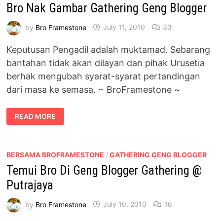
Bro Nak Gambar Gathering Geng Blogger
by
Bro Framestone
July 11, 2010
33
Keputusan Pengadil adalah muktamad. Sebarang
bantahan tidak akan dilayan dan pihak Urusetia
berhak mengubah syarat-syarat pertandingan
dari masa ke semasa. ~ BroFramestone ~
BRO
READ MORE
NAK
GAMBAR
GATHERING
GENG
BLOGGER
BERSAMA BROFRAMESTONE
/
GATHERING GENG BLOGGER
Temui Bro Di Geng Blogger Gathering @
Putrajaya
by
Bro Framestone
July 10, 2010
16