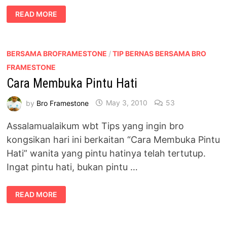
ADEGAN
READ MORE
SEKS
USTAZAH
DI
ASRAMA
PELAJAR
BERSAMA BROFRAMESTONE
/
TIP BERNAS BERSAMA BRO
FRAMESTONE
Cara Membuka Pintu Hati
by
Bro Framestone
May 3, 2010
53
Assalamualaikum wbt Tips yang ingin bro
kongsikan hari ini berkaitan “Cara Membuka Pintu
Hati” wanita yang pintu hatinya telah tertutup.
Ingat pintu hati, bukan pintu …
CARA
READ MORE
MEMBUKA
PINTU
HATI