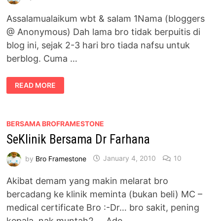
Assalamualaikum wbt & salam 1Nama (bloggers
@ Anonymous) Dah lama bro tidak berpuitis di
blog ini, sejak 2-3 hari bro tiada nafsu untuk
berblog. Cuma …
BAHANA
READ MORE
NAK
NAMA
ANAK
GEMPAK-
GEMPAK
BERSAMA BROFRAMESTONE
SeKlinik Bersama Dr Farhana
by
Bro Framestone
January 4, 2010
10
Akibat demam yang makin melarat bro
bercadang ke klinik meminta (bukan beli) MC –
medical certificate Bro :-Dr… bro sakit, pening
kepala, nak muntah2…. Ade …