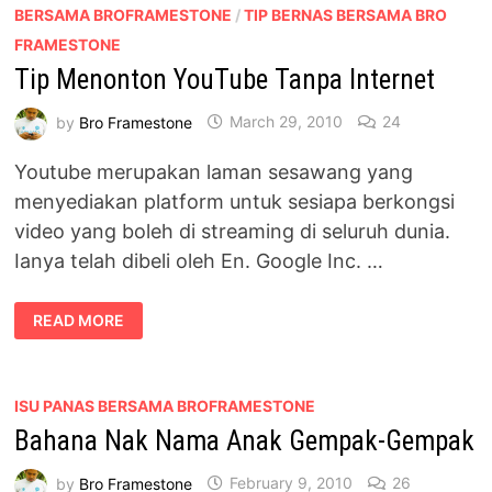
BERSAMA BROFRAMESTONE
/
TIP BERNAS BERSAMA BRO
FRAMESTONE
Tip Menonton YouTube Tanpa Internet
by
Bro Framestone
March 29, 2010
24
Youtube merupakan laman sesawang yang
menyediakan platform untuk sesiapa berkongsi
video yang boleh di streaming di seluruh dunia.
Ianya telah dibeli oleh En. Google Inc. …
TIP
READ MORE
MENONTON
YOUTUBE
TANPA
INTERNET
ISU PANAS BERSAMA BROFRAMESTONE
Bahana Nak Nama Anak Gempak-Gempak
by
Bro Framestone
February 9, 2010
26