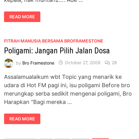
SEKLINIK
READ MORE
BERSAMA
DR
FARHANA
FITRAH MANUSIA BERSAMA BROFRAMESTONE
Poligami: Jangan Pilih Jalan Dosa
by
Bro Framestone
October 27, 2009
28
Assalamualaikum wbt Topic yang menarik ke
udara di Hot FM pagi ini, isu poligami Before bro
merungkap serba sedikit mengenai poligami, Bro
Harapkan “Bagi mereka …
POLIGAMI:
READ MORE
JANGAN
PILIH
JALAN
DOSA