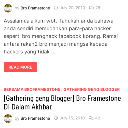
by
Bro Framestone
July 20, 2010
26
Assalamualaikum wbt. Tahukah anda bahawa
anda sendiri memudahkan para-para hacker
seperti bro menghack facebook korang. Ramai
antara rakan2 bro menjadi mangsa kepada
hackers yang tidak …
PANDUAN
READ MORE
MENGELAK
FACEBOOK
ANDA
DI
HACK
BERSAMA BROFRAMESTONE
/
GATHERING GENG BLOGGER
[Gathering geng Blogger] Bro Framestone
Di Dalam Akhbar
by
Bro Framestone
July 15, 2010
42