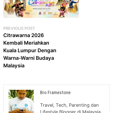
Post
Previous
PREVIOUS POST
post:
Citrawarna 2026
navigation
Kembali Meriahkan
Kuala Lumpur Dengan
Warna-Warni Budaya
Malaysia
Bro Framestone
Travel, Tech, Parenting dan
Lifestyle Blogger di Malaysia