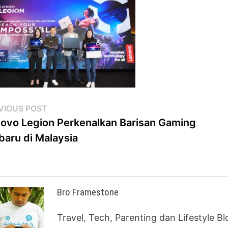
st
Previous
VIOUS POST
post:
ovo Legion Perkenalkan Barisan Gaming
vigation
baru di Malaysia
Bro Framestone
Travel, Tech, Parenting dan Lifestyle B