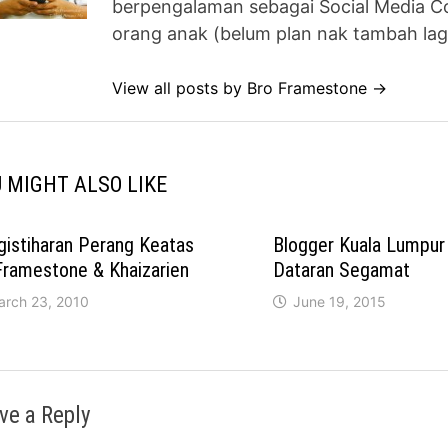
berpengalaman sebagai Social Media Co
orang anak (belum plan nak tambah lag
View all posts by Bro Framestone →
 MIGHT ALSO LIKE
istiharan Perang Keatas
Blogger Kuala Lumpur
Framestone & Khaizarien
Dataran Segamat
arch 23, 2010
June 19, 2015
ve a Reply