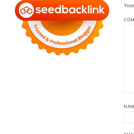
Your
CO
NA