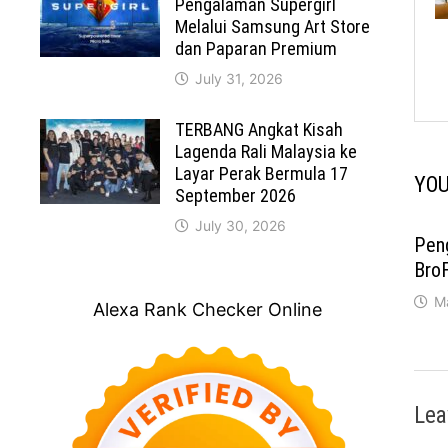
Pengalaman Supergirl
Melalui Samsung Art Store
dan Paparan Premium
July 31, 2026
TERBANG Angkat Kisah
Lagenda Rali Malaysia ke
Layar Perak Bermula 17
YOU
September 2026
July 30, 2026
Peng
Bro
M
Alexa Rank Checker Online
Lea