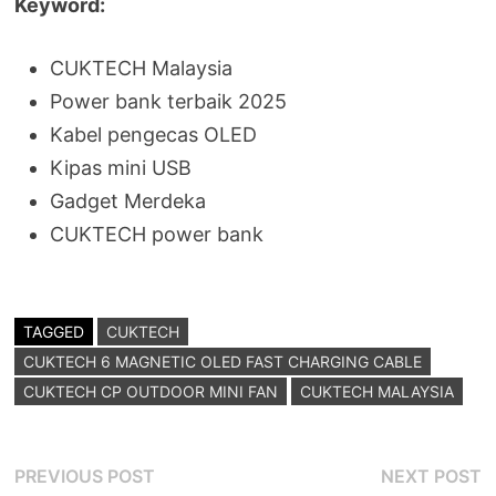
Keyword:
CUKTECH Malaysia
Power bank terbaik 2025
Kabel pengecas OLED
Kipas mini USB
Gadget Merdeka
CUKTECH power bank
TAGGED
CUKTECH
CUKTECH 6 MAGNETIC OLED FAST CHARGING CABLE
CUKTECH CP OUTDOOR MINI FAN
CUKTECH MALAYSIA
Post
Previous
N
PREVIOUS POST
NEXT POST