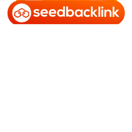
Copyright © 2006 - 2025 Bro Framestone | Owned by
Gabra Media Empire (003752670-X) | Powered by
WordPress
and
Bam
.