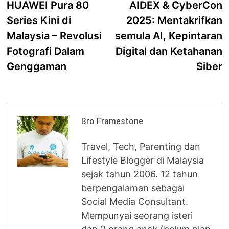
post:
p
HUAWEI Pura 80
AIDEX & CyberCon
navigation
Series Kini di
2025: Mentakrifkan
Malaysia – Revolusi
semula AI, Kepintaran
Fotografi Dalam
Digital dan Ketahanan
Genggaman
Siber
Bro Framestone
Travel, Tech, Parenting dan
Lifestyle Blogger di Malaysia
sejak tahun 2006. 12 tahun
berpengalaman sebagai
Social Media Consultant.
Mempunyai seorang isteri