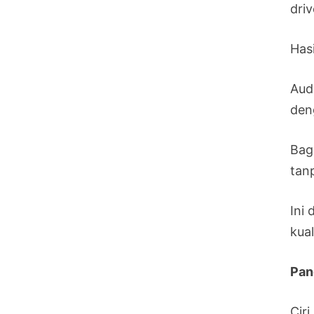
dri
Has
Aud
den
Bag
tan
Ini
kual
Pan
Cir