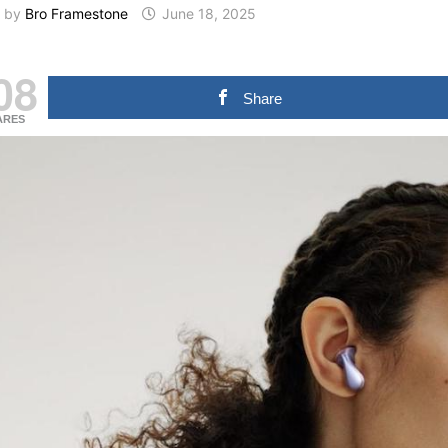
by
Bro Framestone
June 18, 2025
08
Share
ARES