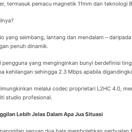
ver, termasuk pemacu magnetik 11mm dan teknologi B
ilnya?
io yang seimbang, lantang dan mendalam – daripada
gan penuh dinamik.
i pengguna yang menginginkan bunyi berdefinisi tin
pa kehilangan sehingga 2.3 Mbps apabila diganding
 dimungkinkan melalui codec proprietari L2HC 4.0, m
iti studio profesional.
ggilan Lebih Jelas Dalam Apa Jua Situasi
i panggilan senyap dua hala membolehkan perbualan t