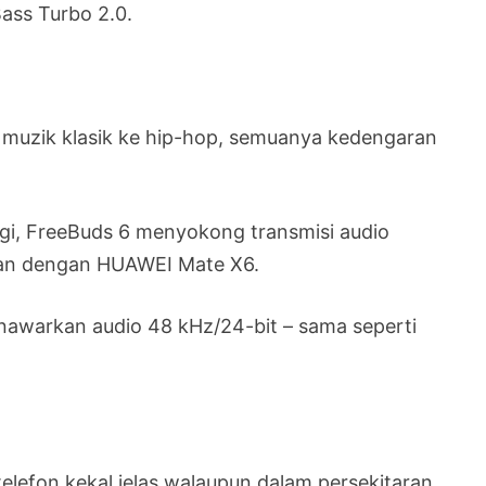
ass Turbo 2.0.
 muzik klasik ke hip-hop, semuanya kedengaran
ggi, FreeBuds 6 menyokong transmisi audio
kan dengan HUAWEI Mate X6.
enawarkan audio 48 kHz/24-bit – sama seperti
elefon kekal jelas walaupun dalam persekitaran