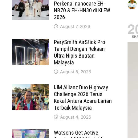
Perkenal nanocare EH-
NB70 & EH-HN30 di KLFW
2026
2
August 7, 2026
SH
PerySmith AirStick Pro
Tampil Dengan Rekaan
Ultra Nipis Buatan
Malaysia
August 5, 2026
IJM Allianz Duo Highway
Challenge 2026 Terus
Kekal Antara Acara Larian
Terbaik Malaysia
August 4, 2026
Watsons Get Active