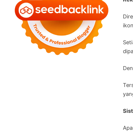
Dir
iko
Seti
dipa
Den
Ter
yang
Sis
Apa