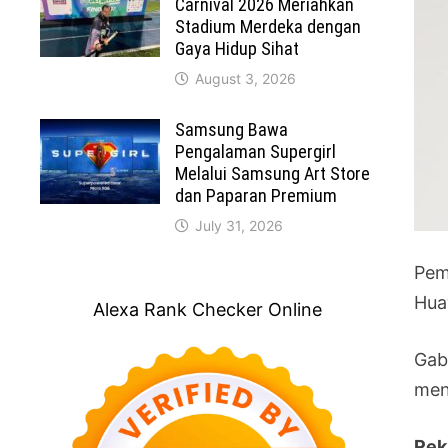
Carnival 2026 Meriahkan
Stadium Merdeka dengan
Gaya Hidup Sihat
August 3, 2026
Samsung Bawa
Pengalaman Supergirl
Melalui Samsung Art Store
dan Paparan Premium
July 31, 2026
Pem
Hua
Alexa Rank Checker Online
Gabu
men
Rek