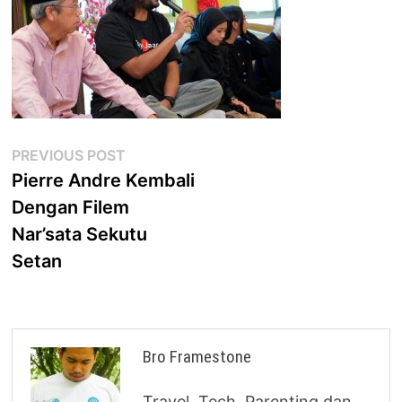
Post
Previous
PREVIOUS POST
post:
Pierre Andre Kembali
navigation
Dengan Filem
Nar’sata Sekutu
Setan
Bro Framestone
Travel, Tech, Parenting dan