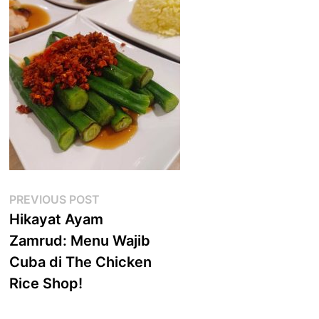
Post
Previous
PREVIOUS POST
post:
Hikayat Ayam
navigation
Zamrud: Menu Wajib
Cuba di The Chicken
Rice Shop!