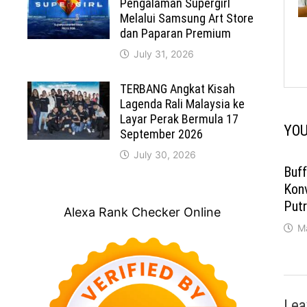
Pengalaman Supergirl
Melalui Samsung Art Store
dan Paparan Premium
July 31, 2026
TERBANG Angkat Kisah
Lagenda Rali Malaysia ke
Layar Perak Bermula 17
YOU
September 2026
July 30, 2026
Buf
Kon
Putr
Alexa Rank Checker Online
M
Lea