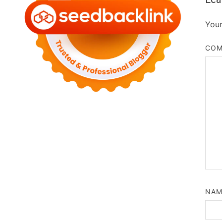
Your
CO
NA