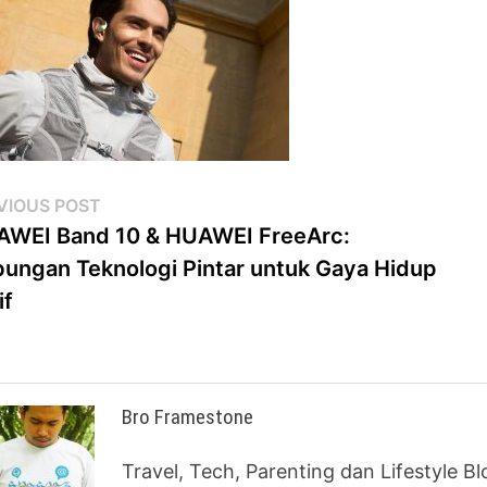
st
Previous
VIOUS POST
post:
WEI Band 10 & HUAWEI FreeArc:
vigation
ungan Teknologi Pintar untuk Gaya Hidup
if
Bro Framestone
Travel, Tech, Parenting dan Lifestyle B