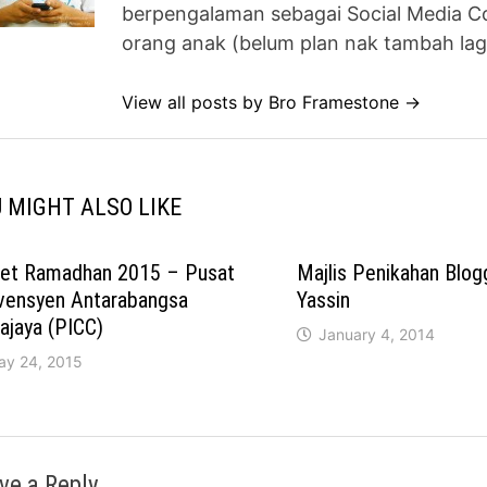
berpengalaman sebagai Social Media Co
orang anak (belum plan nak tambah lag
View all posts by Bro Framestone →
 MIGHT ALSO LIKE
fet Ramadhan 2015 – Pusat
Majlis Penikahan Blog
vensyen Antarabangsa
Yassin
ajaya (PICC)
January 4, 2014
ay 24, 2015
ve a Reply