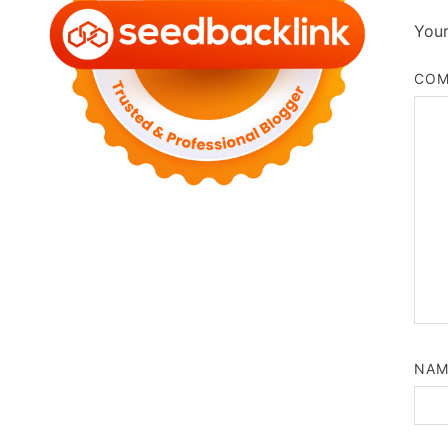
Your
CO
NA