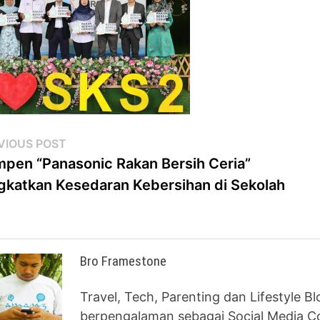
st
Previous
VIOUS POST
post:
pen “Panasonic Rakan Bersih Ceria”
vigation
gkatkan Kesedaran Kebersihan di Sekolah
Bro Framestone
Travel, Tech, Parenting dan Lifestyle B
berpengalaman sebagai Social Media Co