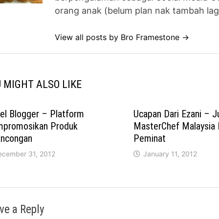
orang anak (belum plan nak tambah lag
View all posts by Bro Framestone →
 MIGHT ALSO LIKE
el Blogger – Platform
Ucapan Dari Ezani – J
promosikan Produk
MasterChef Malaysia
ancongan
Peminat
ecember 31, 2012
January 11, 2012
ve a Reply