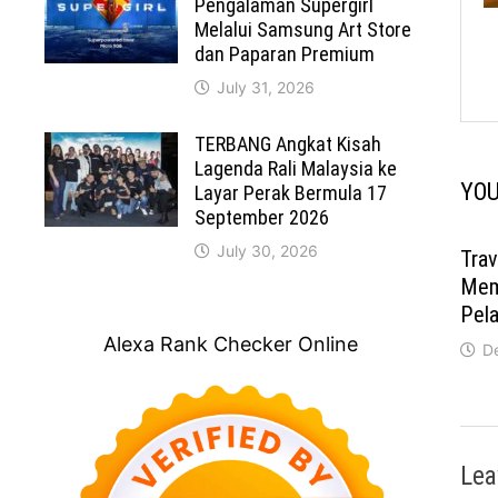
Pengalaman Supergirl
Melalui Samsung Art Store
dan Paparan Premium
July 31, 2026
TERBANG Angkat Kisah
Lagenda Rali Malaysia ke
YOU
Layar Perak Bermula 17
September 2026
July 30, 2026
Trav
Mem
Pel
Alexa Rank Checker Online
D
Lea