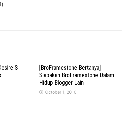
i)
esire S
[BroFramestone Bertanya]
s
Siapakah BroFramestone Dalam
Hidup Blogger Lain
October 1, 2010