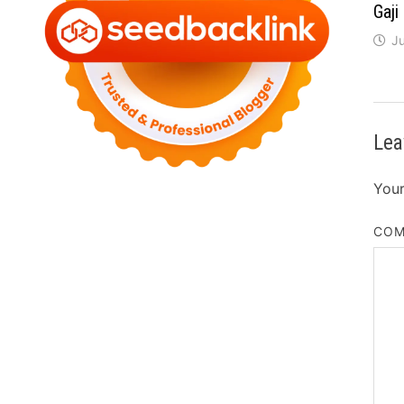
Gaj
Ju
Lea
Your
CO