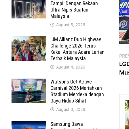
Tampil Dengan Rekaan
Ultra Nipis Buatan
Malaysia
August 5, 2026
IJM Allianz Duo Highway
Challenge 2026 Terus
Kekal Antara Acara Larian
Po
PRE
Terbaik Malaysia
LGD
na
August 4, 2026
Mu
Watsons Get Active
Carnival 2026 Meriahkan
Stadium Merdeka dengan
Gaya Hidup Sihat
August 3, 2026
Samsung Bawa