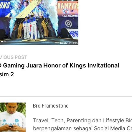
st
Previous
VIOUS POST
post:
 Gaming Juara Honor of Kings Invitational
vigation
sim 2
Bro Framestone
Travel, Tech, Parenting dan Lifestyle B
berpengalaman sebagai Social Media Co