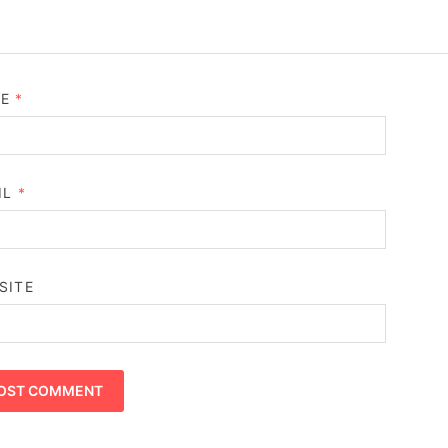
ME
*
IL
*
SITE