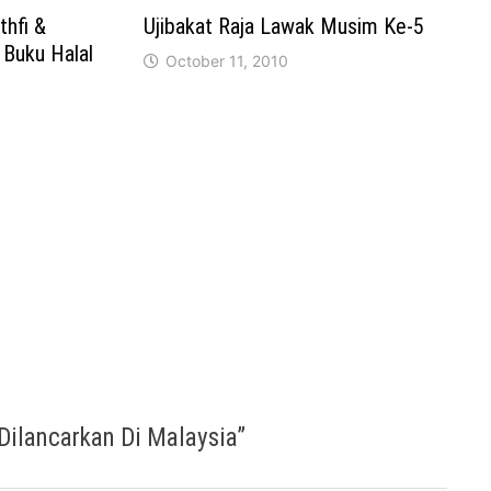
hfi &
Ujibakat Raja Lawak Musim Ke-5
 Buku Halal
October 11, 2010
 Dilancarkan Di Malaysia
”