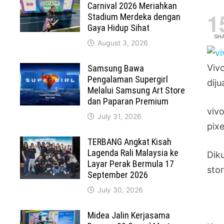
Carnival 2026 Meriahkan
1
Stadium Merdeka dengan
Gaya Hidup Sihat
SH
August 3, 2026
Viv
Samsung Bawa
Pengalaman Supergirl
diju
Melalui Samsung Art Store
dan Paparan Premium
viv
July 31, 2026
pixe
TERBANG Angkat Kisah
Lagenda Rali Malaysia ke
Dik
Layar Perak Bermula 17
sto
September 2026
July 30, 2026
Midea Jalin Kerjasama