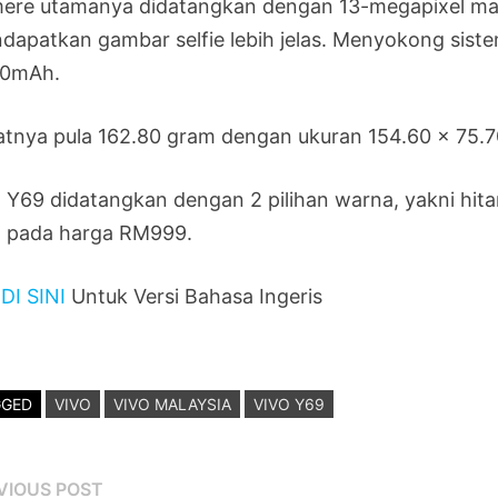
ere utamanya didatangkan dengan 13-megapixel ma
dapatkan gambar selfie lebih jelas. Menyokong sistem
0mAh.
atnya pula 162.80 gram dengan ukuran 154.60 x 75.70
o Y69 didatangkan dengan 2 pilihan warna, yakni hita
o pada harga RM999.
k
DI SINI
Untuk Versi Bahasa Ingeris
GGED
VIVO
VIVO MALAYSIA
VIVO Y69
st
Previous
VIOUS POST