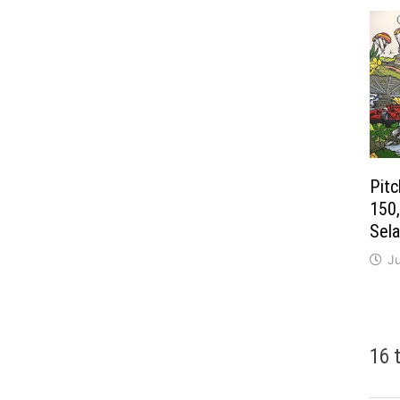
Pitc
150
Sel
J
16 