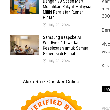
Dengan 99 Speed Mart,
Kam
Mudahkan Rakyat Malaysia
men
Miliki Peralatan Rumah
300
Pintar
July 29, 2026
Ber
Samsung Bespoke AI
WindFree™ Tawarkan
viv
Keselesaan untuk Semua
viv
Generasi di Rumah
July 28, 2026
Kli
Alexa Rank Checker Online
TA
Po
PRE