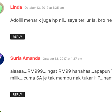
says:
Linda
October 13, 2017 at 1:35 pm
Adoiiii menarik juga hp nii.. saya terliur la, bro 
REPLY
says:
Suria Amanda
October 13, 2017 at 1:37 pm
alaaaa…RM999…ingat RM99 hahahaa…apapun 
milik…cuma SA je tak mampu nak tukar HP…nanti 
REPLY