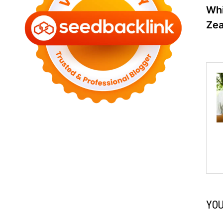
Whi
na
Zea
YOU