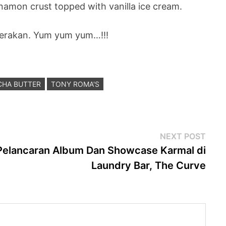
namon crust topped with vanilla ice cream.
erakan. Yum yum yum…!!!
CHA BUTTER
TONY ROMA'S
Next
NEXT POST
post
Pelancaran Album Dan Showcase Karmal di
Laundry Bar, The Curve