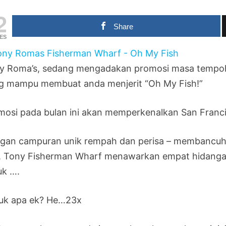
2
Share
ES
y Roma’s, sedang mengadakan promosi masa tempoh 
g mampu membuat anda menjerit “Oh My Fish!”
mosi pada bulan ini akan memperkenalkan San Francis
gan campuran unik rempah dan perisa – membancu
t, Tony Fisherman Wharf menawarkan empat hidanga
uk ….
uk apa ek? He…23x