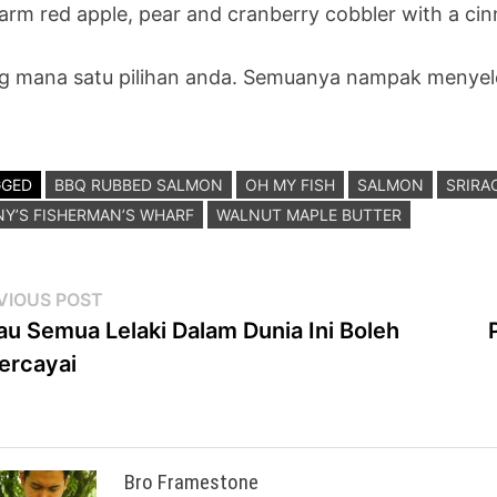
arm red apple, pear and cranberry cobbler with a cin
g mana satu pilihan anda. Semuanya nampak menyel
GGED
BBQ RUBBED SALMON
OH MY FISH
SALMON
SRIRA
Y’S FISHERMAN’S WHARF
WALNUT MAPLE BUTTER
st
Previous
VIOUS POST
post:
au Semua Lelaki Dalam Dunia Ini Boleh
vigation
ercayai
Bro Framestone