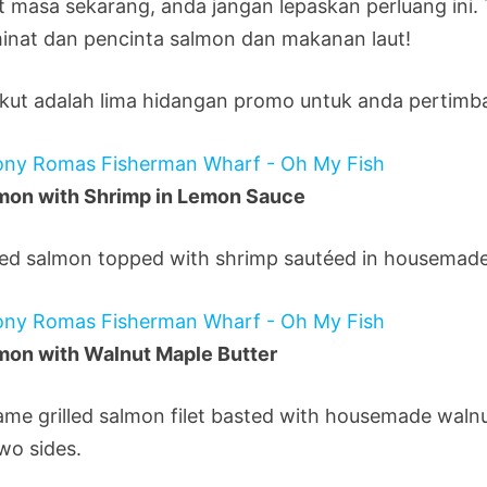
t masa sekarang, anda jangan lepaskan perluang in
inat dan pencinta salmon dan makanan laut!
ikut adalah lima hidangan promo untuk anda pertimb
mon with Shrimp in Lemon Sauce
lled salmon topped with shrimp sautéed in housemade
mon with Walnut Maple Butter
lame grilled salmon filet basted with housemade waln
wo sides.