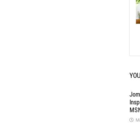
YOU
Jom 
Insp
MSN
M