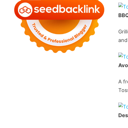
BBQ
Gri
and
Avo
A f
Tos
Des