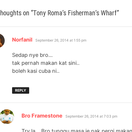
thoughts on “
Tony Roma’s Fisherman’s Wharf
”
says:
Norfanil
September 26, 2014 at 1:55 pm
Sedap nye bro…
tak pernah makan kat sini..
boleh kasi cuba ni..
REPLY
says:
Bro Framestone
September 26, 2014 at 7:03 pm
Try la… Bro tunggu masa je nak pergi maka