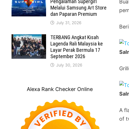
Pengalaman Supergirl
Bua
Melalui Samsung Art Store
pem
dan Paparan Premium
July 31, 2026
Ber
TERBANG Angkat Kisah
Lagenda Rali Malaysia ke
Layar Perak Bermula 17
Sal
September 2026
July 30, 2026
Gri
Alexa Rank Checker Online
Sal
A f
of t