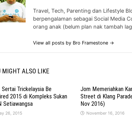
Travel, Tech, Parenting dan Lifestyle B
berpengalaman sebagai Social Media Co
orang anak (belum plan nak tambah lag
View all posts by Bro Framestone →
 MIGHT ALSO LIKE
Sertai Trickelaysia Be
Jom Memeriahkan Karn
ired 2015 di Kompleks Sukan
Street di Klang Parad
 Setiawangsa
Nov 2016)
ay 26, 2015
November 16, 2016