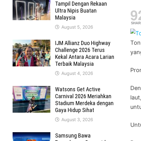
Tampil Dengan Rekaan
9
Ultra Nipis Buatan
Malaysia
SHAR
August 5, 2026
Ton
IJM Allianz Duo Highway
Challenge 2026 Terus
yan
Kekal Antara Acara Larian
Terbaik Malaysia
Pro
August 4, 2026
Den
Watsons Get Active
Carnival 2026 Meriahkan
lau
Stadium Merdeka dengan
unt
Gaya Hidup Sihat
August 3, 2026
Unt
Samsung Bawa