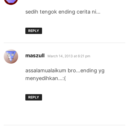
sedih tengok ending cerita ni…
REPLY
says:
maszull
March 14, 2013 at 6:21 pm
assalamualaikum bro…ending yg
menyedihkan…:(
REPLY