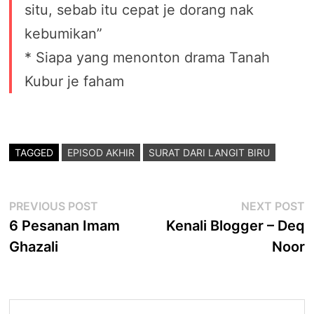
situ, sebab itu cepat je dorang nak
kebumikan”
* Siapa yang menonton drama Tanah
Kubur je faham
TAGGED
EPISOD AKHIR
SURAT DARI LANGIT BIRU
Post
Previous
N
PREVIOUS POST
NEXT POST
post:
p
6 Pesanan Imam
Kenali Blogger – Deq
navigation
Ghazali
Noor