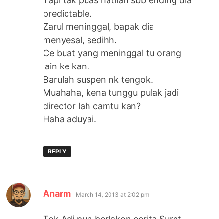
Tapi tak puas hatilah sbb ending dia
predictable.
Zarul meninggal, bapak dia
menyesal, sedihh.
Ce buat yang meninggal tu orang
lain ke kan.
Barulah suspen nk tengok.
Muahaha, kena tunggu pulak jadi
director lah camtu kan?
Haha aduyai.
REPLY
says:
Anarm
March 14, 2013 at 2:02 pm
Tok Adi pun berlakon cerita Surat