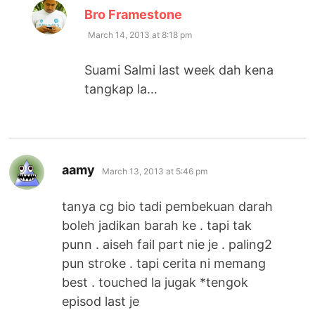
says:
Bro Framestone
March 14, 2013 at 8:18 pm
Suami Salmi last week dah kena
tangkap la…
says:
aamy
March 13, 2013 at 5:46 pm
tanya cg bio tadi pembekuan darah
boleh jadikan barah ke . tapi tak
punn . aiseh fail part nie je . paling2
pun stroke . tapi cerita ni memang
best . touched la jugak *tengok
episod last je