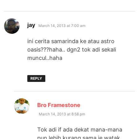
says:
jay
March 14, 2013 at 7:00 am
ini cerita samarinda ke atau astro
oasis???haha.. dgn2 tok adi sekali
muncul..haha
REPLY
says:
Bro Framestone
March 14, 2013 at 8:58 pm
Tok adi if ada dekat mana-mana
pun lebih kurang sama je watak