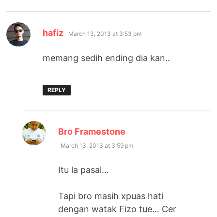
says:
hafiz
March 13, 2013 at 3:53 pm
memang sedih ending dia kan..
REPLY
says:
Bro Framestone
March 13, 2013 at 3:59 pm
Itu la pasal…
Tapi bro masih xpuas hati
dengan watak Fizo tue… Cer