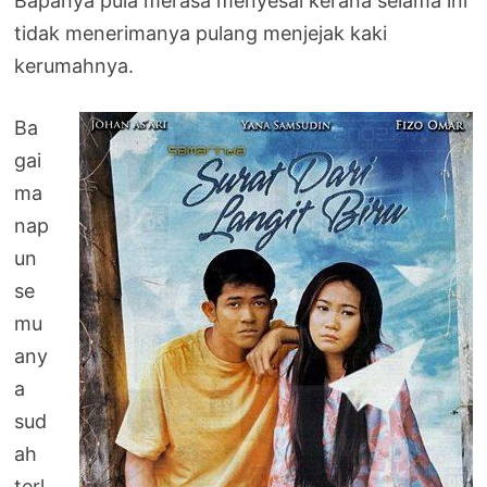
Bapanya pula merasa menyesal kerana selama ini
tidak menerimanya pulang menjejak kaki
kerumahnya.
Ba
gai
ma
nap
un
se
mu
any
a
sud
ah
terl