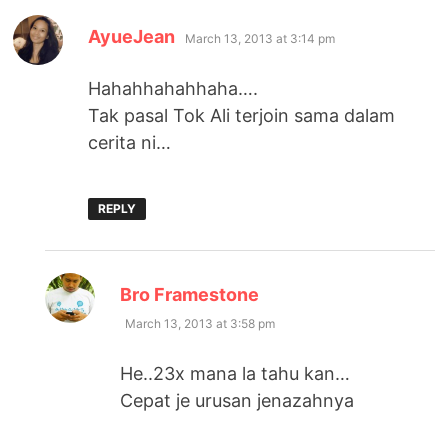
says:
AyueJean
March 13, 2013 at 3:14 pm
Hahahhahahhaha….
Tak pasal Tok Ali terjoin sama dalam
cerita ni…
REPLY
says:
Bro Framestone
March 13, 2013 at 3:58 pm
He..23x mana la tahu kan…
Cepat je urusan jenazahnya