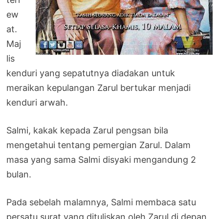
ew
at.
Maj
lis
kenduri yang sepatutnya diadakan untuk
meraikan kepulangan Zarul bertukar menjadi
kenduri arwah.
Salmi, kakak kepada Zarul pengsan bila
mengetahui tentang pemergian Zarul. Dalam
masa yang sama Salmi disyaki mengandung 2
bulan.
Pada sebelah malamnya, Salmi membaca satu
persatu surat yang dituliskan oleh Zarul di depan